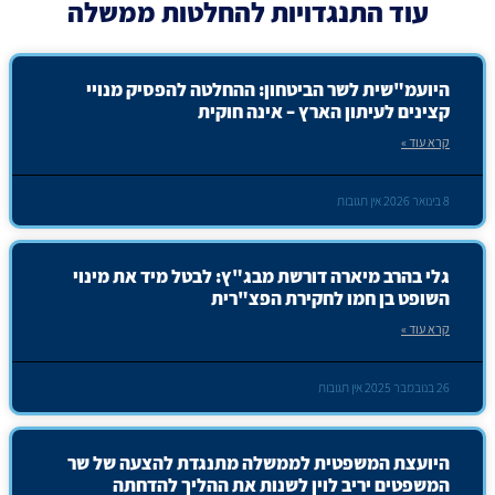
עוד
התנגדויות להחלטות ממשלה
היועמ"שית לשר הביטחון: ההחלטה להפסיק מנויי
קצינים לעיתון הארץ – אינה חוקית
קרא עוד »
8 בינואר 2026
אין תגובות
גלי בהרב מיארה דורשת מבג"ץ: לבטל מיד את מינוי
השופט בן חמו לחקירת הפצ"רית
קרא עוד »
26 בנובמבר 2025
אין תגובות
היועצת המשפטית לממשלה מתנגדת להצעה של שר
המשפטים יריב לוין לשנות את ההליך להדחתה