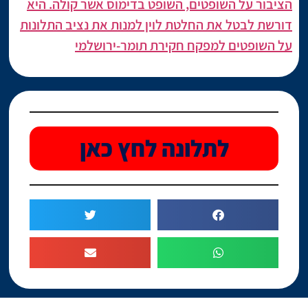
הציבור על השופטים, השופט בדימוס אשר קולה. היא
דורשת לבטל את החלטת לוין למנות את נציב התלונות
על השופטים למפקח חקירת תומר-ירושלמי
לתלונה לחץ כאן