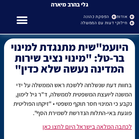
גלי בהרב מיארה
אודות
הפסקת כהונה
חילוקי דעות עם הממשלה
גלי בהרב מיארה
הפסקת כהונה של היועמ"ש
חילוקי דעות עם הממשלה
היועמ"שית מתנגדת למינוי
בר-טל: "מינוי נציב שירות
המדינה נעשה שלא כדין"
בחוות דעת שנשלחה ללשכת ראש הממשלה על ידי
המשנה ליועצת המשפטית לממשלה, ד"ר גיל לימון,
נקבע כי המינוי חסר תוקף משפטי • "זיקתו הפוליטית
פוגעת באי-התלות הנדרשת לשמירת הסף".
לכתבה המלאה בישראל היום לחצו כאן