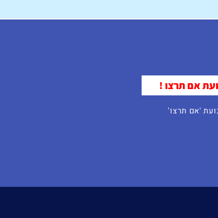
עת אם תרצו !
עת 'אם תרצו'