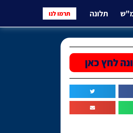
מ"ש
תלונה
תרמו לנו
נה לחץ כאן