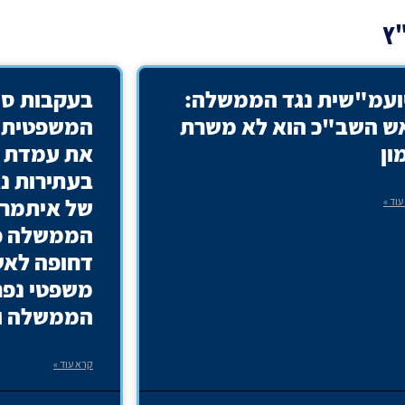
"ץ
ועמ"שית נגד הממשלה:
בעקבות סי
ש השב"כ הוא לא משרת
המשפטית 
ון
את עמדת 
בעתירות נג
של איתמר ב
וד »
הממשלה פ
דחופה לאשר
משפטי נפר
הממשלה ו
קרא עוד »