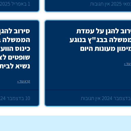
אין תגובות
1 באפריל 2025
רוב להגן על עמדת
סירוב להג
משלה בבג"ץ בנוגע
הממשלה בב
ימון מעונות היום
כינוס הווע
שופטים לצו
נשיא לבית
וד »
קרא עוד »
אין תגובות
10 בדצמבר 2024