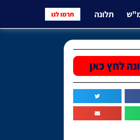
מ"ש
תלונה
תרמו לנו
נה לחץ כאן