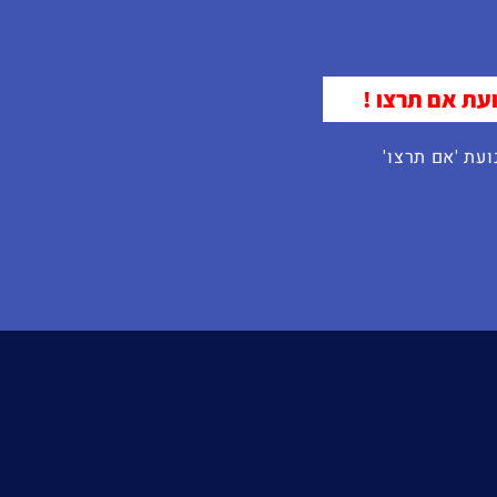
עת אם תרצו !
עת 'אם תרצו'