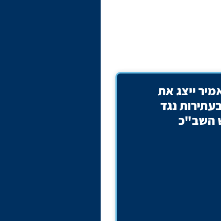
אמיר ייצג את
תירות נגד
 השב"כ