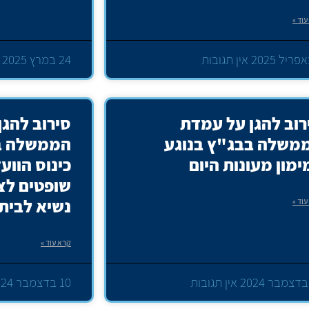
וד »
אין תגובות
24 במרץ 2025
רוב להגן על עמדת
סירוב להג
משלה בבג"ץ בנוגע
הממשלה בב
ימון מעונות היום
כינוס הווע
שופטים לצו
נשיא לבית
וד »
קרא עוד »
אין תגובות
10 בדצמבר 2024