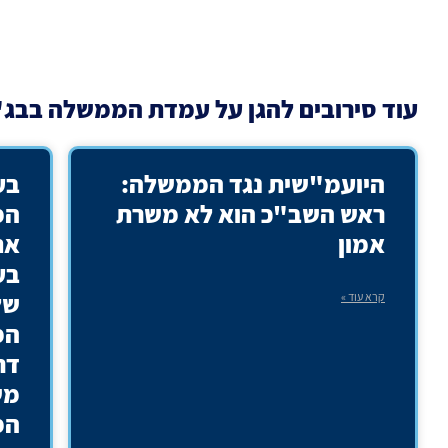
עוד
סירובים להגן על עמדת הממשלה בבג
היועמ"שית נגד הממשלה:
בע
ראש השב"כ הוא לא משרת
המ
אמון
את
בע
של
קרא עוד »
המ
דח
מש
המ