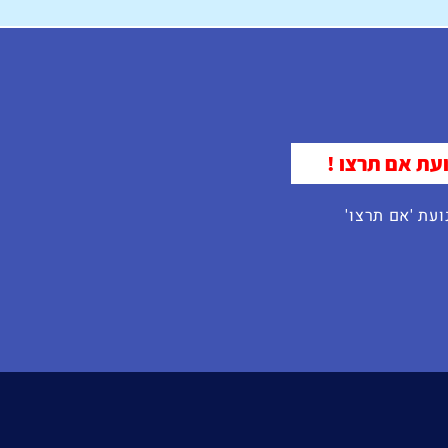
עת אם תרצו !
עת 'אם תרצו'