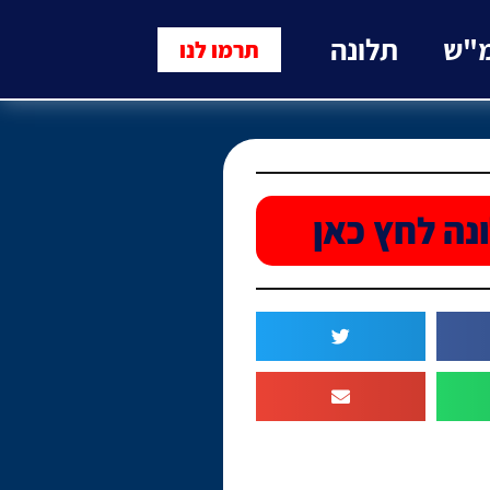
מ"ש
תלונה
תרמו לנו
נה לחץ כאן